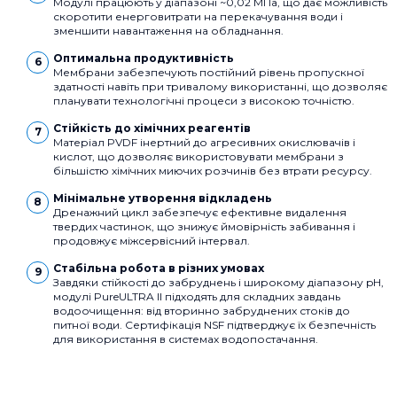
Модулі працюють у діапазоні ~0,02 МПа, що дає можливість
скоротити енерговитрати на перекачування води і
зменшити навантаження на обладнання.
Оптимальна продуктивність
Мембрани забезпечують постійний рівень пропускної
здатності навіть при тривалому використанні, що дозволяє
планувати технологічні процеси з високою точністю.
Стійкість до хімічних реагентів
Матеріал PVDF інертний до агресивних окислювачів і
кислот, що дозволяє використовувати мембрани з
більшістю хімічних миючих розчинів без втрати ресурсу.
Мінімальне утворення відкладень
Дренажний цикл забезпечує ефективне видалення
твердих частинок, що знижує ймовірність забивання і
продовжує міжсервісний інтервал.
Стабільна робота в різних умовах
Завдяки стійкості до забруднень і широкому діапазону pH,
модулі PureULTRA II підходять для складних завдань
водоочищення: від вторинно забруднених стоків до
питної води. Сертифікація NSF підтверджує їх безпечність
для використання в системах водопостачання.