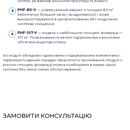
систем, де важливі економія простору та енергії.
PHF-80-V
— універсальний варіант з площею 80 м².
Забезпечує більший запас продуктивності і може
використовуватися в централізованих або модульних
системах очищення.
PHF-107-V
— модель з найбільшою площею фільтрації —
107 м². Розрахована на великі підприємства з високими
обсягами водопідготовки.
Усі модулі обладнані однаковими з’єднувальними елементами і
підтримують єдиний стандарт зворотного промивання. Модулі з
різною площею фільтрації можна комбінувати в межах однієї
системи без зміни схеми обслуговування.
ЗАМОВИТИ КОНСУЛЬТАЦІЮ