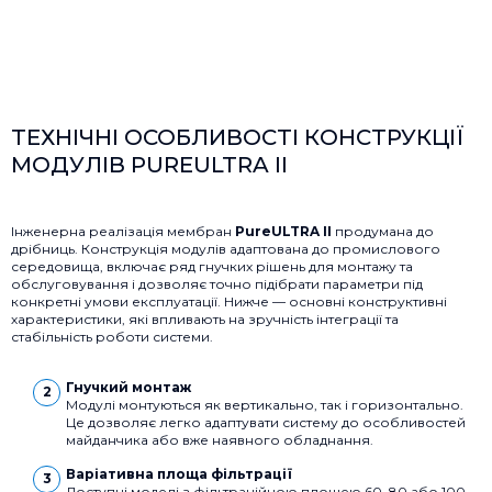
ТЕХНІЧНІ ОСОБЛИВОСТІ КОНСТРУКЦІЇ
МОДУЛІВ PUREULTRA II
Інженерна реалізація мембран
PureULTRA II
продумана до
дрібниць. Конструкція модулів адаптована до промислового
середовища, включає ряд гнучких рішень для монтажу та
обслуговування і дозволяє точно підібрати параметри під
конкретні умови експлуатації. Нижче — основні конструктивні
характеристики, які впливають на зручність інтеграції та
стабільність роботи системи.
Гнучкий монтаж
Модулі монтуються як вертикально, так і горизонтально.
Це дозволяє легко адаптувати систему до особливостей
майданчика або вже наявного обладнання.
Варіативна площа фільтрації
Доступні моделі з фільтраційною площею 60, 80 або 100