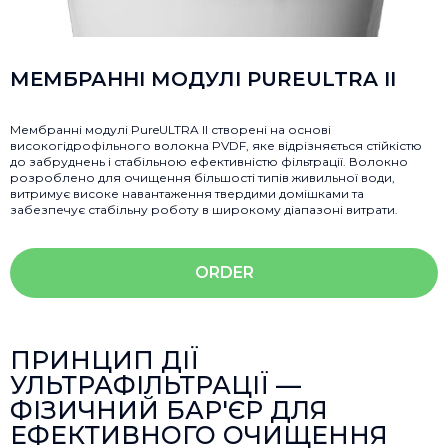
МЕМБРАННІ МОДУЛІ PUREULTRA II
Мембранні модулі PureULTRA II створені на основі
високогідрофільного волокна PVDF, яке відрізняється стійкістю
до забруднень і стабільною ефективністю фільтрації. Волокно
розроблено для очищення більшості типів живильної води,
витримує високе навантаження твердими домішками та
забезпечує стабільну роботу в широкому діапазоні витрати.
ORDER
ПРИНЦИП ДІЇ
УЛЬТРАФІЛЬТРАЦІЇ —
ФІЗИЧНИЙ БАР'ЄР ДЛЯ
ЕФЕКТИВНОГО ОЧИЩЕННЯ