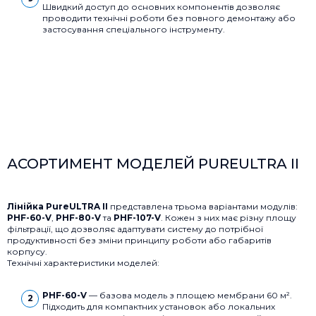
Швидкий доступ до основних компонентів дозволяє
проводити технічні роботи без повного демонтажу або
застосування спеціального інструменту.
АСОРТИМЕНТ МОДЕЛЕЙ PUREULTRA II
Лінійка PureULTRA II
представлена трьома варіантами модулів:
PHF-60-V
,
PHF-80-V
та
PHF-107-V
. Кожен з них має різну площу
фільтрації, що дозволяє адаптувати систему до потрібної
продуктивності без зміни принципу роботи або габаритів
корпусу.
Технічні характеристики моделей:
PHF-60-V
— базова модель з площею мембрани 60 м².
Підходить для компактних установок або локальних