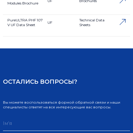
UF
Brochures
Modules Brochure
PureULTRA PHF 107
Technical Data
UF
V UF Data Sheet
Sheets
ОСТАЛИСЬ ВОПРОСЫ?
Вы можете воспользоваться формой обратной связи и наши
специалисты ответят на все интересующие вас вопросы.