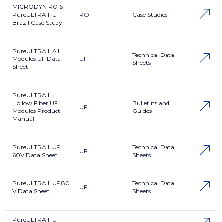
MICRODYN RO &
PureULTRA II UF
RO
Case Studies
Brazil Case Study
PureULTRA II All
Technical Data
Modules UF Data
UF
Sheets
Sheet
PureULTRA II
Hollow Fiber UF
Bulletins and
UF
Modules Product
Guides
Manual
PureULTRA II UF
Technical Data
UF
60V Data Sheet
Sheets
PureULTRA II UF 80
Technical Data
UF
V Data Sheet
Sheets
PureULTRA II UF