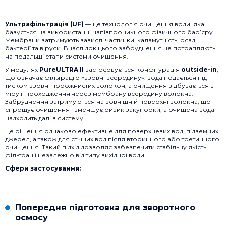
Ультрафільтрація (UF)
— це технологія очищення води, яка
базується на використанні напівпроникного фізичного бар’єру.
Мембрани затримують завислі частинки, каламутність, осад,
бактерії та віруси. Внаслідок цього забруднення не потрапляють
на подальші етапи системи очищення.
У модулях
PureULTRA II
застосовується конфігурація
outside-in
,
що означає фільтрацію «ззовні всередину»: вода подається під
тиском ззовні порожнистих волокон, а очищення відбувається в
міру її проходження через мембрану всередину волокна.
Забруднення затримуються на зовнішній поверхні волокна, що
спрощує очищення і зменшує ризик закупорки, а очищена вода
надходить далі в систему.
Це рішення однаково ефективне для поверхневих вод, підземних
джерел, а також для стічних вод після вторинного або третинного
очищення. Такий підхід дозволяє забезпечити стабільну якість
фільтрації незалежно від типу вихідної води.
Сфери застосування:
Попередня підготовка для зворотного
осмосу