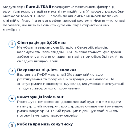
Модулі серії
PureULTRA II
поєднують ефективність фільтрації,
зручність експлуатації та механічну надійність. У процесі розробки
інженери MANN+HUMMEL зробили акцент на міцності волокна,
хімічній стійкості та енергоефективності системи. Нижче — ключові
переваги, які визначають конкурентні характеристики цих
мембран:
Фільтрація до 0,025 мкм
Мембрани затримують більшість бактерій, вірусів,
каламутність і завислі домішки. Висока точність фільтрації
забезпечує якісне очищення навіть при обробці технічно
складної вихідної води.
Покращена міцність волокна
Волокна з PVDF мають на 30% вищу стійкість до
розтягування та розривів, ніж традиційні аналоги. Це
знижує ризик пошкоджень у складних умовах експлуатації
та під час зворотного промивання.
Конструкція inside-out
Розташування волокон дозволяє забрудненням осідати
на внутрішній поверхні, що спрощує очищення і зменшує
ризик закупорки. Такий принцип підвищує стабільність
потоку і зменшує частоту сервісу.
Робота при низькому тиску