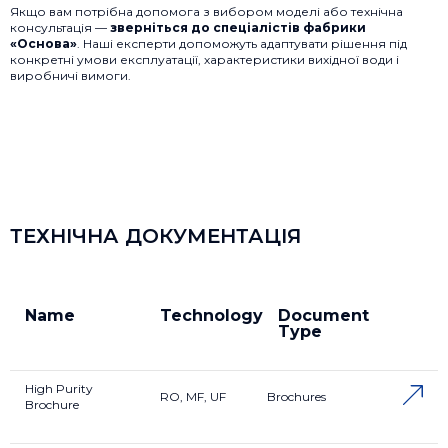
Якщо вам потрібна допомога з вибором моделі або технічна
консультація —
зверніться до спеціалістів фабрики
«Основа»
. Наші експерти допоможуть адаптувати рішення під
конкретні умови експлуатації, характеристики вихідної води і
виробничі вимоги.
ТЕХНІЧНА ДОКУМЕНТАЦІЯ
Name
Technology
Document
Type
High Purity
RO, MF, UF
Brochures
Brochure