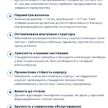
м², що дає можливість точно підібрати продуктивність під
завдання підприємства.
Параметри волокон
Зовнішній діаметр — 1,3 мм, внутрішній — 0,7 мм. Таке
співвідношення дозволяє досягти ефективного балансу
між фільтраційною здатністю та опором потоку.
Оптимізована внутрішня структура
Рівномірне розміщення волокон у корпусі зменшує зони
застою і забезпечує стабільну гідравліку протягом усього
циклу роботи.
Сумісність з іншими системами
Стандартизовані патрубки спрощують інтеграцію мембран
у вже існуючі рішення, без необхідності у складній
реконструкції.
Промислова стійкість корпусу
Матеріали, з яких виготовлено корпус, не піддаються
корозії і витримують стандартне промислове
навантаження у вологому і хімічному середовищі.
Вимоги до гігієни
Дизайн відповідає санітарним нормам, які діють у харчовій,
фармацевтичній і питній галузях.
Зручність у сервісному обслуговуванні