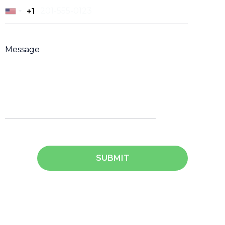
+1
+1
SUBMIT