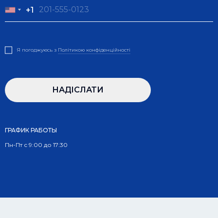
+1
+1
Я погоджуюсь з
Полiтикою конфiденцiйностi
НАДIСЛАТИ
ГРАФИК РАБОТЫ
Пн-Пт с 9:00 до 17:30