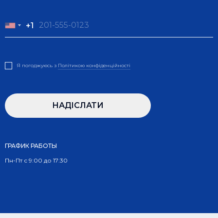
+1
+1
Я погоджуюсь з
Полiтикою конфiденцiйностi
НАДIСЛАТИ
ГРАФИК РАБОТЫ
Пн-Пт с 9:00 до 17:30