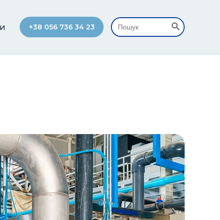
Search Button
Search
+38 056 736 34 23
ТИ
for: