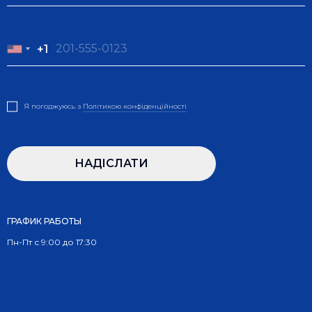
+1
+1
Я погоджуюсь з
Полiтикою конфiденцiйностi
НАДIСЛАТИ
ГРАФИК РАБОТЫ
Пн-Пт с 9:00 до 17:30