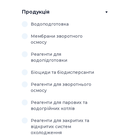
Продукція
Водоподготовка
Мембрани зворотного
осмосу
Реагенти для
водопідготовки
Біоциди та біодисперсанти
Реагенти для зворотнього
осмосу
Реагенти для парових та
водогрійних котлів
Реагенти для закритих та
відкритих систем
охолодження