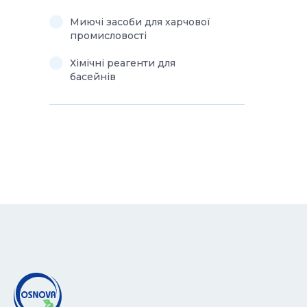
Миючі засоби для харчової
промисловості
Хімічні реагенти для
басейнів