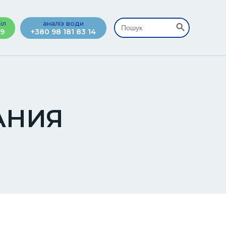
Search Button
Search
іл
аналіз води
for:
09
+380 98 181 83 14
АНИЯ