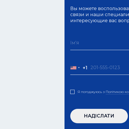
Вы можете воспользова
связи и наши специалис
интересующие вас воп
+1
+1
Я погоджуюсь з
Полiтикою ко
НАДIСЛАТИ