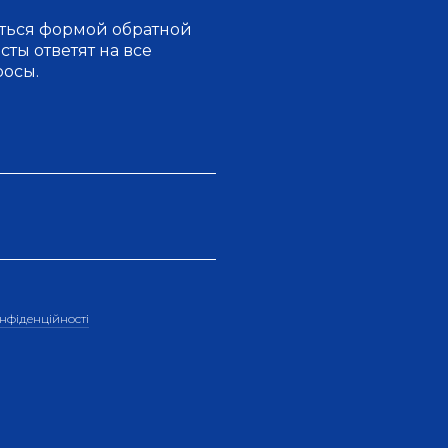
ться формой обратной
ты ответят на все
росы.
нфiденцiйностi